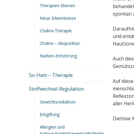
Therapien-Ebenen
behandel
spontan 
Neue Erkenntnisse
Daraufhi
Chakra-Therapie
und entd
Chakra – Akupunktur
Hautzon
Narben-Entstörung
Auch dies
Gemütszus
So-Ham – Therapie
Auf dies
menschli
Stoffwechsel-Regulation
Reflexzon
Gewichtsreduktion
aller Her
Entgiftung
Dietmar 
Allergien und
Nahrungsmittelunverträglichkeite