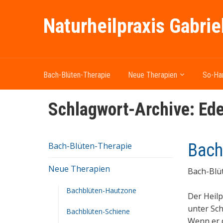
Naturheilpraxis Gabrie
Bach-Blüten-Therapie
Neue Therapien
So-Ha
Schlagwort-Archive:
Ede
Bach
Bach-Blüten-Therapie
Neue Therapien
Bach-Blü
Bachblüten-Hautzone
Der Heilp
unter Sch
Bachblüten-Schiene
Wenn er d