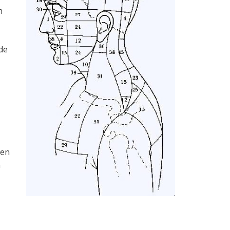
n
de
hen
n