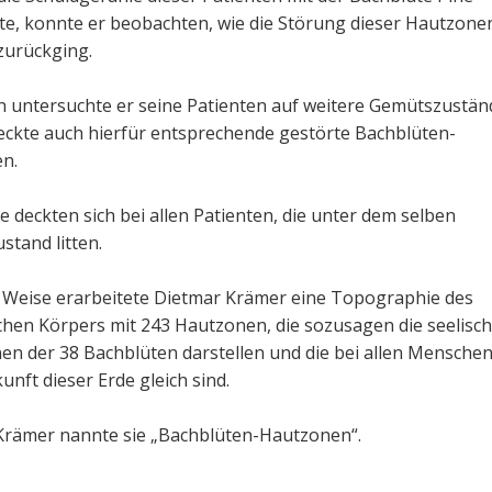
te, konnte er beobachten, wie die Störung dieser Hautzone
zurückging.
n untersuchte er seine Patienten auf weitere Gemütszustän
eckte auch hierfür entsprechende gestörte Bachblüten-
en.
e deckten sich bei allen Patienten, die unter dem selben
tand litten.
e Weise erarbeitete Dietmar Krämer eine Topographie des
chen Körpers mit 243 Hautzonen, die sozusagen die seelisc
en der 38 Bachblüten darstellen und die bei allen Mensche
kunft dieser Erde gleich sind.
Krämer nannte sie „Bachblüten-Hautzonen“.