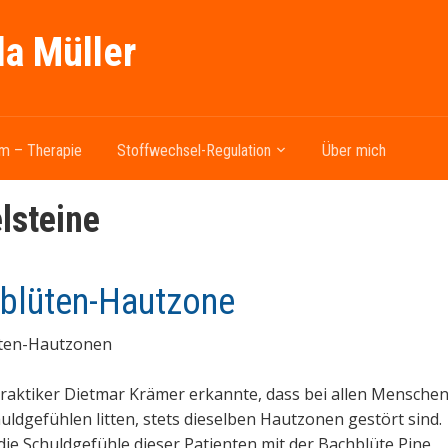
la Müller
m – Therapie
Stoffwechsel-Regulation
Über mich
lsteine
blüten-Hautzone
ten-Hautzonen
raktiker Dietmar Krämer erkannte, dass bei allen Menschen
uldgefühlen litten, stets dieselben Hautzonen gestört sind.
ie Schuldgefühle dieser Patienten mit der Bachblüte Pine