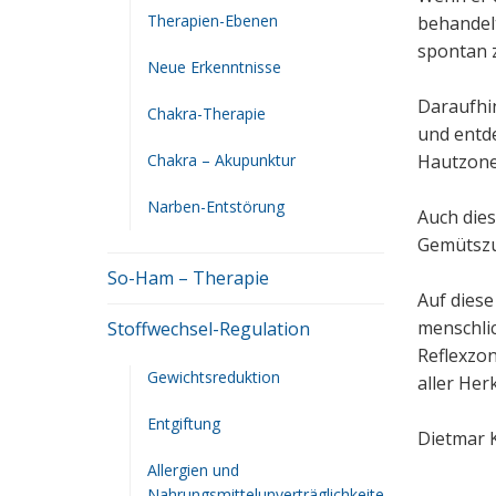
Therapien-Ebenen
behandel
spontan 
Neue Erkenntnisse
Daraufhi
Chakra-Therapie
und entd
Chakra – Akupunktur
Hautzon
Narben-Entstörung
Auch dies
Gemütszus
So-Ham – Therapie
Auf dies
menschli
Stoffwechsel-Regulation
Reflexzon
Gewichtsreduktion
aller Her
Entgiftung
Dietmar 
Allergien und
Nahrungsmittelunverträglichkeite