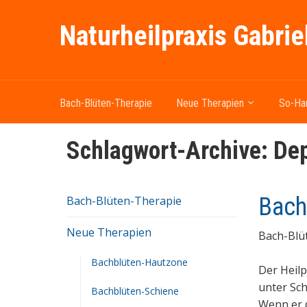
Naturheilpraxis Gabrie
Bach-Blüten-Therapie
Neue Therapien
So-Ha
Schlagwort-Archive:
Dep
Bach
Bach-Blüten-Therapie
Neue Therapien
Bach-Blü
Bachblüten-Hautzone
Der Heilp
unter Sch
Bachblüten-Schiene
Wenn er d