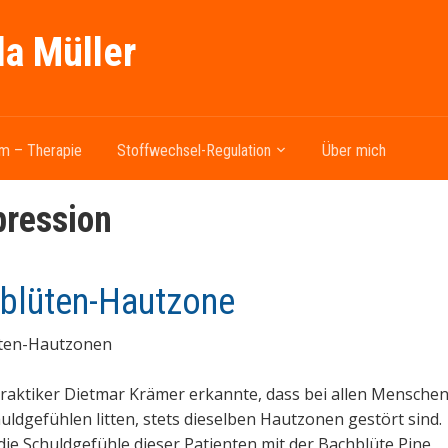
la Müller
m – Therapie
Stoffwechsel-Regulation
Über mich
ression
blüten-Hautzone
ten-Hautzonen
raktiker Dietmar Krämer erkannte, dass bei allen Menschen
uldgefühlen litten, stets dieselben Hautzonen gestört sind.
ie Schuldgefühle dieser Patienten mit der Bachblüte Pine