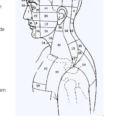
n
de
hen
n