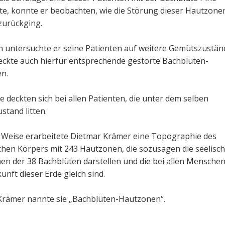
te, konnte er beobachten, wie die Störung dieser Hautzone
zurückging.
n untersuchte er seine Patienten auf weitere Gemütszustän
eckte auch hierfür entsprechende gestörte Bachblüten-
en.
e deckten sich bei allen Patienten, die unter dem selben
tand litten.
e Weise erarbeitete Dietmar Krämer eine Topographie des
chen Körpers mit 243 Hautzonen, die sozusagen die seelisc
en der 38 Bachblüten darstellen und die bei allen Mensche
kunft dieser Erde gleich sind.
Krämer nannte sie „Bachblüten-Hautzonen“.