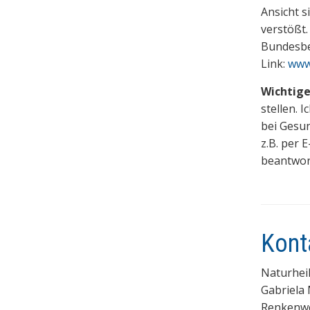
Ansicht 
verstößt.
Bundesbe
Link:
www.
Wichtige
stellen. 
bei Gesu
z.B. per 
beantwor
Kont
Naturheil
Gabriela 
Renkenw