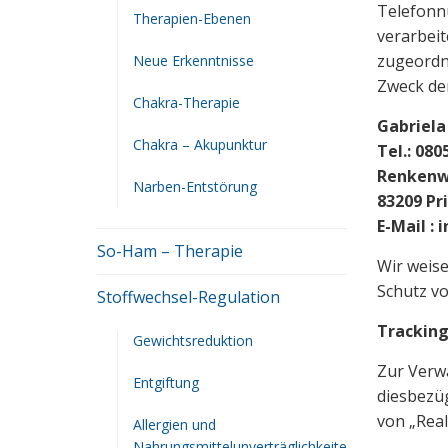
Telefonn
Therapien-Ebenen
verarbei
zugeordn
Neue Erkenntnisse
Zweck de
Chakra-Therapie
Gabriela
Chakra – Akupunktur
Tel.: 080
Renkenw
Narben-Entstörung
83209 P
E-Mail :
So-Ham – Therapie
Wir weise
Schutz vo
Stoffwechsel-Regulation
Trackin
Gewichtsreduktion
Zur Verwa
Entgiftung
diesbezüg
von „Real
Allergien und
Nahrungsmittelunverträglichkeite