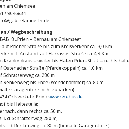
ien am Chiemsee
51 / 9646834
info@gabrielamueller.de
lan / Wegbeschreibung
 BAB 8 „Prien – Bernau am Chiemsee“
 auf Priener Straße bis zum Kreisverkehr ca.. 3,0 Km
erkehr 1. Ausfahrt auf Harrasser Straße ca. 4,3 Km
m Krankenkaus – weiter bis Hafen Prien-Stock – rechts halt
f Ostenacher Straße (Pferdekoppeln) ca. 1,0 km
uf Schratzenweg ca. 280 m
uf Renkenweg bis Ende (Wendehammer) ca. 80 m
malte Garagentore nicht zuparken)
424 Ortsverkehr Prien
www.rvo-bus.de
f bis Haltestelle:
ernach, dann rechts ca. 50 m,
s i. d. Schratzenweg 280 m,
ts i. d. Renkenweg ca. 80 m (bemalte Garagentore )