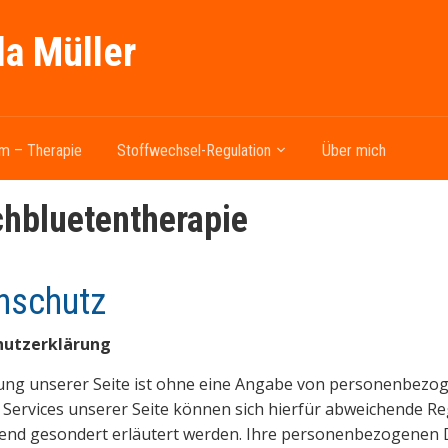
la Müller
m – Therapie
Stoffwechsel-Regulation
Über mich
hbluetentherapie
nschutz
hutzerklärung
ung unserer Seite ist ohne eine Angabe von personenbezog
 Services unserer Seite können sich hierfür abweichende Re
nd gesondert erläutert werden. Ihre personenbezogenen Dat