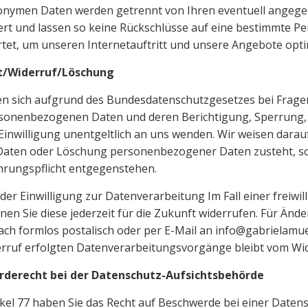
onymen Daten werden getrennt von Ihren eventuell ange
rt und lassen so keine Rückschlüsse auf eine bestimmte Pe
tet, um unseren Internetauftritt und unsere Angebote opt
t/Widerruf/Löschung
en sich aufgrund des Bundesdatenschutzgesetzes bei Frag
rsonenbezogenen Daten und deren Berichtigung, Sperrung,
 Einwilligung unentgeltlich an uns wenden. Wir weisen darau
 Daten oder Löschung personenbezogener Daten zusteht, sol
rungspflicht entgegenstehen.
der Einwilligung zur Datenverarbeitung Im Fall einer freiwillig
en Sie diese jederzeit für die Zukunft widerrufen. Für Än
fach formlos postalisch oder per E-Mail an info@gabrielamue
rruf erfolgten Datenverarbeitungsvorgänge bleibt vom Wid
derecht bei der Datenschutz-Aufsichtsbehörde
kel 77 haben Sie das Recht auf Beschwerde bei einer Daten