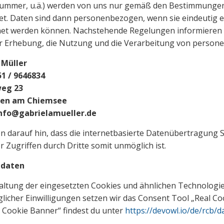
ummer, u.ä.) werden von uns nur gemäß den Bestimmungen
tet. Daten sind dann personenbezogen, wenn sie eindeutig 
et werden können. Nachstehende Regelungen informieren Si
r Erhebung, die Nutzung und die Verarbeitung von person
 Müller
51 / 9646834
eg 23
rien am Chiemsee
 info@gabrielamueller.de
n darauf hin, dass die internetbasierte Datenübertragung S
r Zugriffen durch Dritte somit unmöglich ist.
gdaten
ltung der eingesetzten Cookies und ähnlichen Technologie
licher Einwilligungen setzen wir das Consent Tool „Real Co
 Cookie Banner“ findest du unter
https://devowl.io/de/rcb/