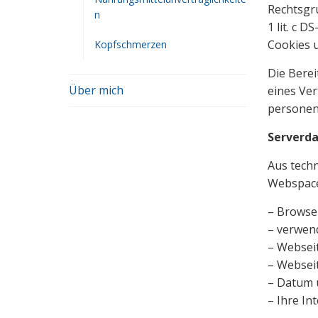
Rechtsgr
n
1 lit. c 
Cookies u
Kopfschmerzen
Die Berei
Über mich
eines Ver
personenb
Serverd
Aus techn
Webspace-
– Browse
– verwen
– Webseit
– Webseit
– Datum u
– Ihre In