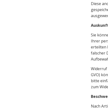
Diese an
gespeiche
ausgewer
Auskunf
Sie könn
Ihrer pe
erteilten
falscher
Aufbewah
Widerruf 
GVO) könn
bitte ein
zum Wide
Beschwer
Nach Arti