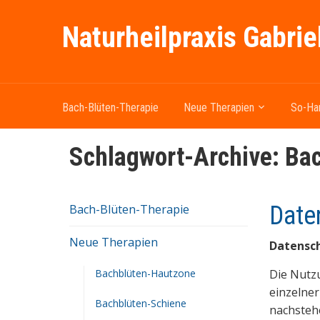
Naturheilpraxis Gabrie
Bach-Blüten-Therapie
Neue Therapien
So-Ha
Schlagwort-Archive:
Bac
Date
Bach-Blüten-Therapie
Neue Therapien
Datensc
Bachblüten-Hautzone
Die Nutz
einzelner
Bachblüten-Schiene
nachstehe