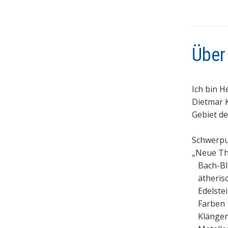
Über
Ich bin H
Dietmar 
Gebiet de
Schwerpu
„Neue Th
Bach-Bl
ätherisc
Edelste
Farben
Klänge