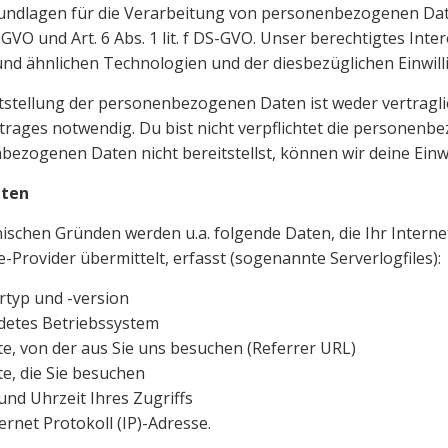
undlagen für die Verarbeitung von personenbezogenen Dat
DS-GVO und Art. 6 Abs. 1 lit. f DS-GVO. Unser berechtigtes Int
nd ähnlichen Technologien und der diesbezüglichen Einwil
tstellung der personenbezogenen Daten ist weder vertragl
trages notwendig. Du bist nicht verpflichtet die personenb
ezogenen Daten nicht bereitstellst, können wir deine Einwi
aten
ischen Gründen werden u.a. folgende Daten, die Ihr Intern
Provider übermittelt, erfasst (sogenannte Serverlogfiles):
rtyp und -version
detes Betriebssystem
e, von der aus Sie uns besuchen (Referrer URL)
e, die Sie besuchen
nd Uhrzeit Ihres Zugriffs
ternet Protokoll (IP)-Adresse.