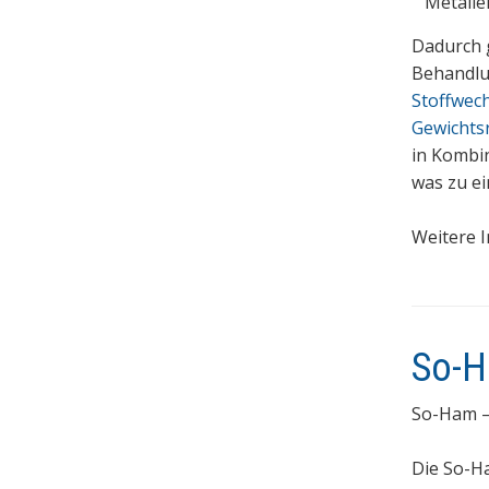
Metalle
Dadurch g
Behandl
Stoffwec
Gewichts
in Kombin
was zu e
Weitere I
So-H
So-Ham 
Die So-H