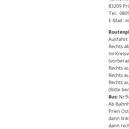
83209 Pr
Tel.: 080
E-Mail : 
Routenp
Ausfahrt
Rechts ab
Im Kreisv
(vorbei a
Rechts au
Rechts a
Rechts a
(Bitte be
Bus:
Nr:9
Ab Bahnho
Prien Ost
dann link
dann rech