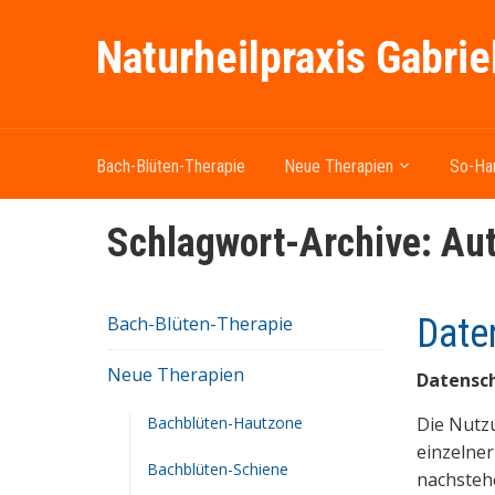
Naturheilpraxis Gabrie
Bach-Blüten-Therapie
Neue Therapien
So-Ha
Schlagwort-Archive:
Au
Date
Bach-Blüten-Therapie
Neue Therapien
Datensc
Bachblüten-Hautzone
Die Nutz
einzelner
Bachblüten-Schiene
nachstehe