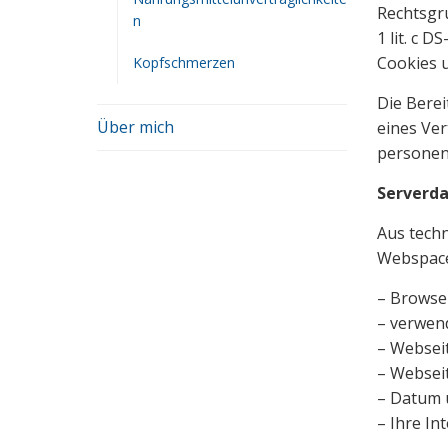
Rechtsgr
n
1 lit. c 
Cookies u
Kopfschmerzen
Die Berei
Über mich
eines Ver
personenb
Serverd
Aus techn
Webspace-
– Browse
– verwen
– Webseit
– Webseit
– Datum u
– Ihre In