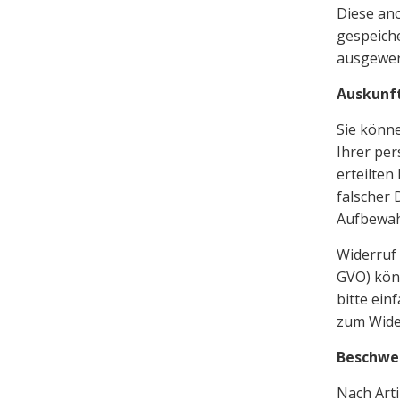
Diese an
gespeiche
ausgewer
Auskunf
Sie könn
Ihrer pe
erteilten
falscher
Aufbewah
Widerruf 
GVO) könn
bitte ein
zum Wide
Beschwer
Nach Arti