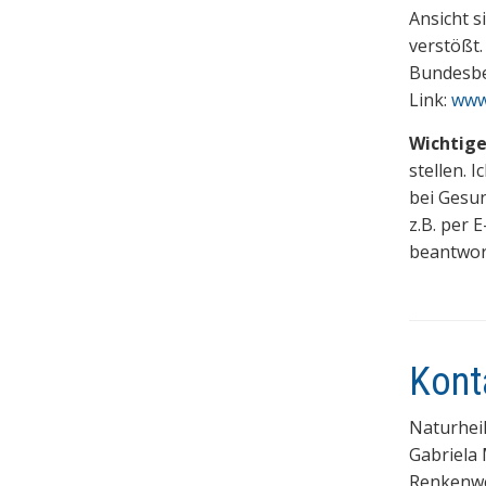
Ansicht 
verstößt.
Bundesbe
Link:
www.
Wichtige
stellen. 
bei Gesu
z.B. per 
beantwor
Kont
Naturheil
Gabriela 
Renkenw