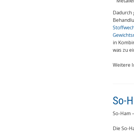
Metalle
Dadurch g
Behandl
Stoffwec
Gewichts
in Kombin
was zu e
Weitere I
So-H
So-Ham 
Die So-H