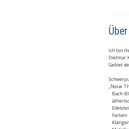
Über
Ich bin H
Dietmar 
Gebiet de
Schwerpu
„Neue Th
Bach-Bl
ätherisc
Edelste
Farben
Klänge