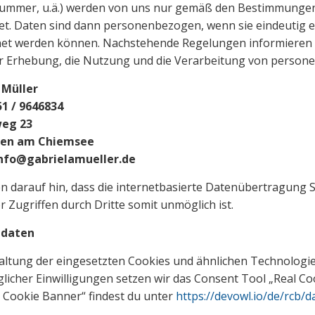
ummer, u.ä.) werden von uns nur gemäß den Bestimmungen
tet. Daten sind dann personenbezogen, wenn sie eindeutig 
et werden können. Nachstehende Regelungen informieren Si
r Erhebung, die Nutzung und die Verarbeitung von person
 Müller
51 / 9646834
eg 23
rien am Chiemsee
 info@gabrielamueller.de
n darauf hin, dass die internetbasierte Datenübertragung S
r Zugriffen durch Dritte somit unmöglich ist.
gdaten
ltung der eingesetzten Cookies und ähnlichen Technologie
licher Einwilligungen setzen wir das Consent Tool „Real Co
 Cookie Banner“ findest du unter
https://devowl.io/de/rcb/