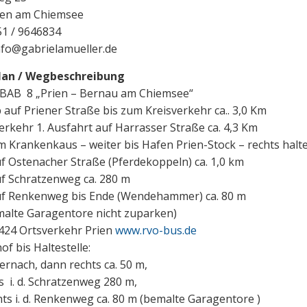
ien am Chiemsee
51 / 9646834
info@gabrielamueller.de
lan / Wegbeschreibung
 BAB 8 „Prien – Bernau am Chiemsee“
 auf Priener Straße bis zum Kreisverkehr ca.. 3,0 Km
erkehr 1. Ausfahrt auf Harrasser Straße ca. 4,3 Km
m Krankenkaus – weiter bis Hafen Prien-Stock – rechts halt
f Ostenacher Straße (Pferdekoppeln) ca. 1,0 km
uf Schratzenweg ca. 280 m
uf Renkenweg bis Ende (Wendehammer) ca. 80 m
malte Garagentore nicht zuparken)
424 Ortsverkehr Prien
www.rvo-bus.de
f bis Haltestelle:
ernach, dann rechts ca. 50 m,
s i. d. Schratzenweg 280 m,
ts i. d. Renkenweg ca. 80 m (bemalte Garagentore )