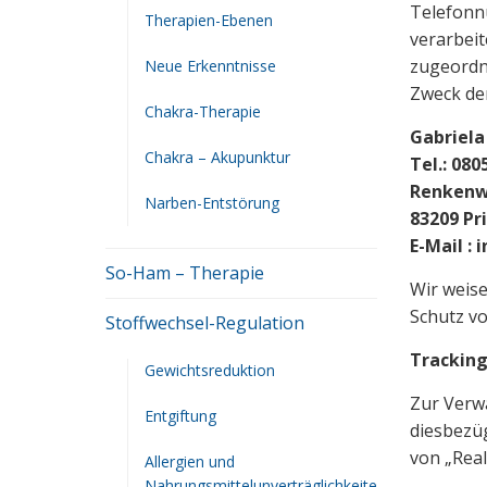
Telefonn
Therapien-Ebenen
verarbei
zugeordn
Neue Erkenntnisse
Zweck de
Chakra-Therapie
Gabriela
Chakra – Akupunktur
Tel.: 080
Renkenw
Narben-Entstörung
83209 P
E-Mail :
So-Ham – Therapie
Wir weise
Schutz vo
Stoffwechsel-Regulation
Trackin
Gewichtsreduktion
Zur Verwa
Entgiftung
diesbezüg
von „Real
Allergien und
Nahrungsmittelunverträglichkeite