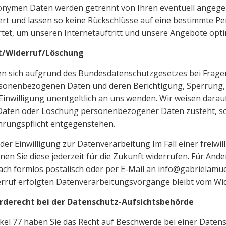
onymen Daten werden getrennt von Ihren eventuell ange
rt und lassen so keine Rückschlüsse auf eine bestimmte Pe
tet, um unseren Internetauftritt und unsere Angebote opt
t/Widerruf/Löschung
en sich aufgrund des Bundesdatenschutzgesetzes bei Frag
rsonenbezogenen Daten und deren Berichtigung, Sperrung,
 Einwilligung unentgeltlich an uns wenden. Wir weisen darau
 Daten oder Löschung personenbezogener Daten zusteht, sol
rungspflicht entgegenstehen.
der Einwilligung zur Datenverarbeitung Im Fall einer freiwillig
en Sie diese jederzeit für die Zukunft widerrufen. Für Än
fach formlos postalisch oder per E-Mail an info@gabrielamue
rruf erfolgten Datenverarbeitungsvorgänge bleibt vom Wid
derecht bei der Datenschutz-Aufsichtsbehörde
kel 77 haben Sie das Recht auf Beschwerde bei einer Daten