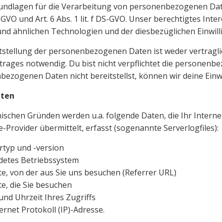
undlagen für die Verarbeitung von personenbezogenen Dat
DS-GVO und Art. 6 Abs. 1 lit. f DS-GVO. Unser berechtigtes Int
nd ähnlichen Technologien und der diesbezüglichen Einwil
tstellung der personenbezogenen Daten ist weder vertragl
trages notwendig. Du bist nicht verpflichtet die personenb
ezogenen Daten nicht bereitstellst, können wir deine Einwi
aten
ischen Gründen werden u.a. folgende Daten, die Ihr Intern
Provider übermittelt, erfasst (sogenannte Serverlogfiles):
rtyp und -version
detes Betriebssystem
e, von der aus Sie uns besuchen (Referrer URL)
e, die Sie besuchen
nd Uhrzeit Ihres Zugriffs
ternet Protokoll (IP)-Adresse.