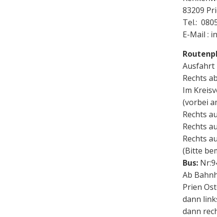
83209 Pr
Tel.: 080
E-Mail : 
Routenp
Ausfahrt
Rechts ab
Im Kreisv
(vorbei a
Rechts au
Rechts a
Rechts a
(Bitte be
Bus:
Nr:9
Ab Bahnho
Prien Ost
dann link
dann rech