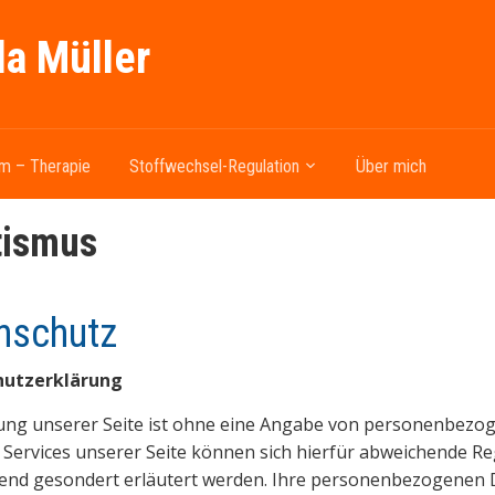
la Müller
m – Therapie
Stoffwechsel-Regulation
Über mich
tismus
nschutz
hutzerklärung
ung unserer Seite ist ohne eine Angabe von personenbezog
 Services unserer Seite können sich hierfür abweichende Re
nd gesondert erläutert werden. Ihre personenbezogenen Dat